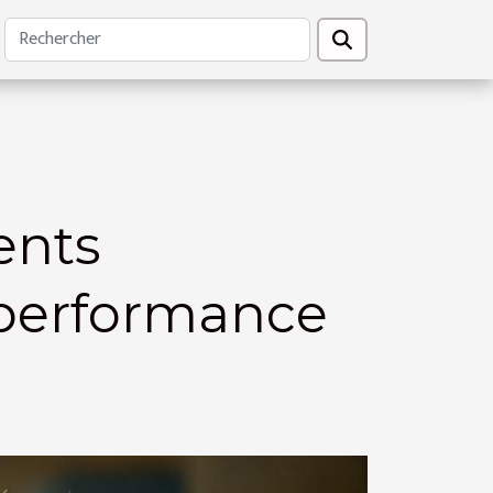
ents
 performance