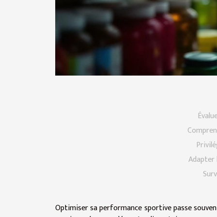
Évalue
Comprend
Privilé
Adapter 
Surv
Optimiser sa performance sportive passe souven