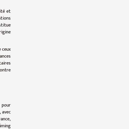
ité et
ations
stitue
rigine
e ceux
tances
aires
contre
 pour
, avec
rance,
timing