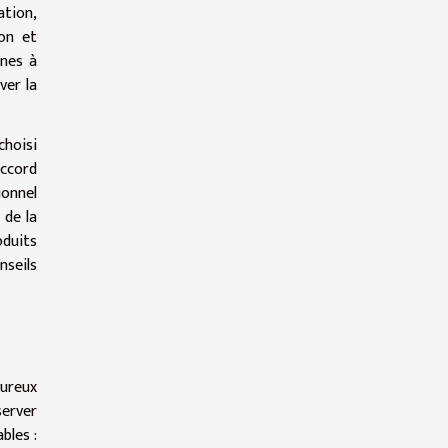
ation,
ion et
ines à
ver la
choisi
accord
ionnel
 de la
oduits
nseils
oureux
server
bles :