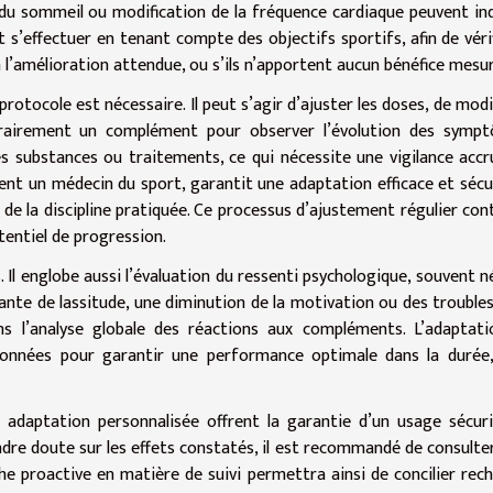
es du sommeil ou modification de la fréquence cardiaque peuvent in
 s’effectuer en tenant compte des objectifs sportifs, afin de vérif
l’amélioration attendue, ou s’ils n’apportent aucun bénéfice mesur
protocole est nécessaire. Il peut s’agir d’ajuster les doses, de modif
rairement un complément pour observer l’évolution des sympt
s substances ou traitements, ce qui nécessite une vigilance accr
ent un médecin du sport, garantit une adaptation efficace et sécu
 de la discipline pratiquée. Ce processus d’ajustement régulier con
tentiel de progression.
s. Il englobe aussi l’évaluation du ressenti psychologique, souvent n
ante de lassitude, une diminution de la motivation ou des troubles
ns l’analyse globale des réactions aux compléments. L’adaptat
données pour garantir une performance optimale dans la durée
ne adaptation personnalisée offrent la garantie d’un usage sécur
re doute sur les effets constatés, il est recommandé de consulte
che proactive en matière de suivi permettra ainsi de concilier rec