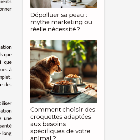
éments
ionner
Dépolluer sa peau :
mythe marketing ou
réelle nécessité ?
uation
ls que
si que
ques à
mplet,
de des
iliser
Comment choisir des
uation
croquettes adaptées
se une
aux besoins
 santé
spécifiques de votre
e long
animal ?