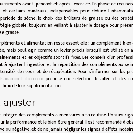
 nutriments avant, pendant et après l’exercice. En phase de récupér
 et certains minéraux, indispensables pour réduire l’inflammat
 période de sèche, le choix des brûleurs de graisse ou des proté
tégie globale, toujours en veillant à ajuster le dosage pour préser
se grasse.
mpléments et alimentation reste essentielle : un complément bien 
e, mais peut agir comme un levier précis lorsqu’il est utilisé en 
raînements et les objectifs sportifs fixés. Les conseils d’un profess
nt à ajuster l’ingestion et la répartition des compléments au sein
ensité, de repos et de récupération. Pour s’informer sur les pr
tsunaminutrition.com
propose une sélection détaillée et des co
 choix de leur supplémentation.
t ajuster
if intègre des compléments alimentaires à sa routine. Un suivi rig
sur la performance et le bien-être général. Il est recommandé d’ob
ve ou négative, et de ne jamais négliger les signes d’effets indésira