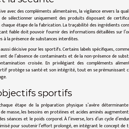
ive avec des compléments alimentaires, la vigilance envers la qual
llé de sélectionner uniquement des produits disposant de certific
 chaque étape de la fabrication. La traçabilité des ingrédients con
ant fiable doit pouvoir fournir des informations détaillées sur l’o
és à la présence de substances interdites.
ssi décisive pour les sportifs. Certains labels spécifiques, comm
tent de l’absence de contaminants et de la non-présence de subs
ontamination croisée. En privilégiant des compléments aliment
portif protège sa santé et son intégrité, tout en se prémunissant 
age.
bjectifs sportifs
chaque étape de la préparation physique s’avère déterminante
se de masse, les besoins en protéines et acides aminés augmentent
es séances et le poids corporel. À l’inverse, lors d’un cycle d’endu
timisé pour soutenir l’effort prolongé, en intégrant le concept de 