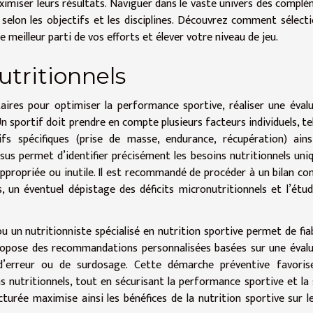
imiser leurs résultats. Naviguer dans le vaste univers des compl
selon les objectifs et les disciplines. Découvrez comment sélect
e meilleur parti de vos efforts et élever votre niveau de jeu.
utritionnels
ires pour optimiser la performance sportive, réaliser une éval
n sportif doit prendre en compte plusieurs facteurs individuels, te
ctifs spécifiques (prise de masse, endurance, récupération) ain
ssus permet d’identifier précisément les besoins nutritionnels uni
appropriée ou inutile. Il est recommandé de procéder à un bilan co
, un éventuel dépistage des déficits micronutritionnels et l’étu
 un nutritionniste spécialisé en nutrition sportive permet de fiab
, propose des recommandations personnalisées basées sur une éval
e d’erreur ou de surdosage. Cette démarche préventive favori
s nutritionnels, tout en sécurisant la performance sportive et la
turée maximise ainsi les bénéfices de la nutrition sportive sur l