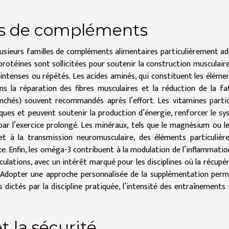
es de compléments
plusieurs familles de compléments alimentaires particulièrement a
protéines sont sollicitées pour soutenir la construction musculaire
 intenses ou répétés. Les acides aminés, qui constituent les éléme
ns la réparation des fibres musculaires et la réduction de la fa
hés) souvent recommandés après l’effort. Les vitamines parti
ues et peuvent soutenir la production d’énergie, renforcer le s
par l’exercice prolongé. Les minéraux, tels que le magnésium ou le
e et à la transmission neuromusculaire, des éléments particuliè
ce. Enfin, les oméga-3 contribuent à la modulation de l’inflammation
culations, avec un intérêt marqué pour les disciplines où la récupé
s. Adopter une approche personnalisée de la supplémentation per
dictés par la discipline pratiquée, l’intensité des entraînements 
et la sécurité