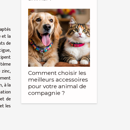
daptés
 et la
nts de
tigue,
cipent
ystème
 zinc,
Comment choisir les
rement
meilleurs accessoires
, à la
pour votre animal de
ration
compagnie ?
met de
et les