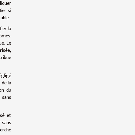
diquer
ier si
able.
ier la
ômes.
ue. Le
risée,
tribue
égligé
 de la
ion du
, sans
isé et
r sans
herche